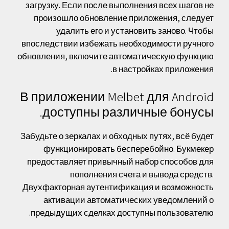
загрузку. Если после выполнения всех шагов не
произошло обновление приложения, следует
удалить его и установить заново.
Чтобы
впоследствии избежать необходимости ручного
обновления, включите автоматическую функцию
в настройках приложения.
В приложении Melbet для Android
доступны различные бонусы.
Забудьте о зеркалах и обходных путях, всё будет
функционировать бесперебойно. Букмекер
предоставляет привычный набор способов для
пополнения счета и вывода средств.
Двухфакторная аутентификация и возможность
активации автоматических уведомлений о
предыдущих сделках доступны пользователю.