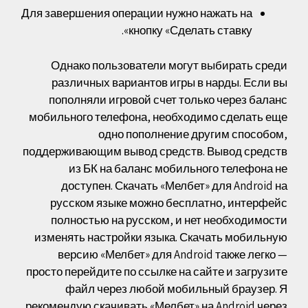
Для завершения операции нужно нажать на
кнопку «Сделать ставку».
Однако пользователи могут выбирать среди
различных вариантов игры в нарды. Если вы
пополняли игровой счет только через баланс
мобильного телефона, необходимо сделать еще
одно пополнение другим способом,
поддерживающим вывод средств. Вывод средств
из БК на баланс мобильного телефона не
доступен. Скачать «Мелбет» для Android на
русском языке можно бесплатно, интерфейс
полностью на русском, и нет необходимости
изменять настройки языка. Скачать мобильную
версию «Мелбет» для Android также легко —
просто перейдите по ссылке на сайте и загрузите
файл через любой мобильный браузер. Я
рекомендую скачивать «Мелбет» на Android через