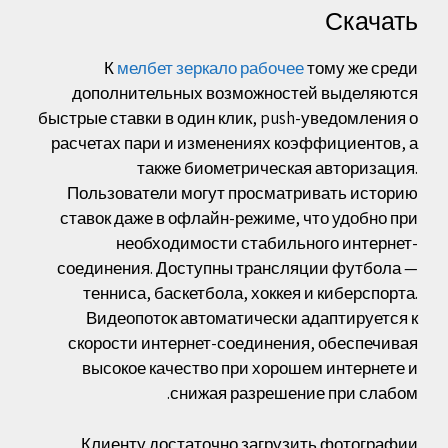
Скачать
К
мелбет зеркало рабочее
тому же среди
дополнительных возможностей выделяются
быстрые ставки в один клик, push-уведомления о
расчетах пари и изменениях коэффициентов, а
также биометрическая авторизация.
Пользователи могут просматривать историю
ставок даже в офлайн-режиме, что удобно при
необходимости стабильного интернет-
соединения. Доступны трансляции футбола —
тенниса, баскетбола, хоккея и киберспорта.
Видеопоток автоматически адаптируется к
скорости интернет-соединения, обеспечивая
высокое качество при хорошем интернете и
снижая разрешение при слабом.
Клиенту достаточно загрузить фотографии