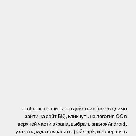
Чтобы выполнить это действие (необходимо
зайти на сайт БК), кликнуть на логотип ОС в
верхней части экрана, выбрать значок Android,
указать, куда сохранить файл.apk, и завершить