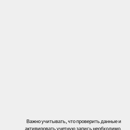
Важно учитывать, что проверить данные и
активировать учетную запись необходимо.