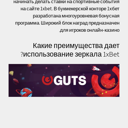
начинать делать ставки на спортивные события
на сайте 1xbet. В букмекерской конторе 1хбет
разработана многоуровневая бонусная
программа. Широкий блок наград предназначен
для игроков онлайн-казино.
Какие преимущества дает
использование зеркала 1xBet?