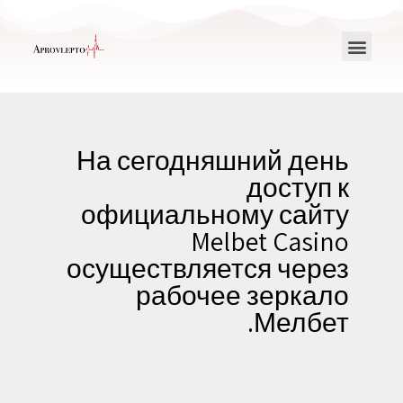
На сегодняшний день
доступ к
официальному сайту
Melbet Casino
осуществляется через
рабочее зеркало
Мелбет.