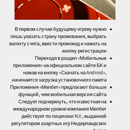
В первом случае будущему игроку нужно
лишь указать страну проживания, выбрать
валюту счета, ввести промокод и нажать на
кнопку регистрации.
Переходя в раздел «Мобильные
приложения» на официальном сайте БК и
нажав на кнопку «Скачать на Android»,
начинается загрузка установочного пакета.
Приложения «Мелбет» предлагают больше
функций, чем мобильная версия сайта.
Следует подчеркнуть, что известная на
международном уровне компания Мелбет
действует по лицензии N.V., выданной
регулятором азартных игр Нидерландских