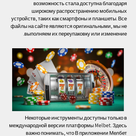
возможность стала доступна благодаря
широкому распространению мобильных
устройств, таких как смартфоны и планшеты. Все
файлы на сайте являются оригинальными, мы не
выполняем их переупаковку или изменение.
Некоторые инструменты доступны только в
международной версии платформы Melbet. Здесь
важно понимать, что В приложении Мелбет