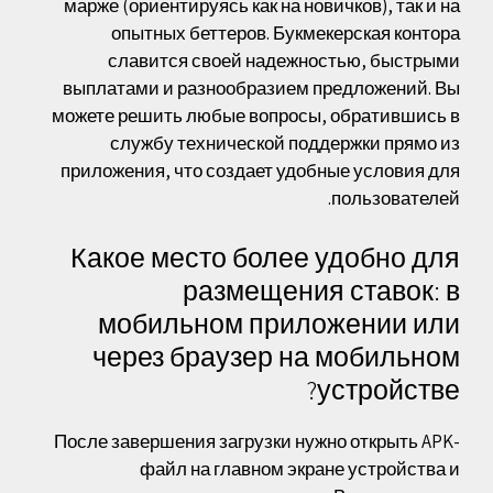
марже (ориентируясь как на новичков), так и на
опытных беттеров. Букмекерская контора
славится своей надежностью, быстрыми
выплатами и разнообразием предложений.
Вы
можете решить любые вопросы, обратившись в
службу технической поддержки прямо из
приложения, что создает удобные условия для
пользователей.
Какое место более удобно для
размещения ставок: в
мобильном приложении или
через браузер на мобильном
устройстве?
После завершения загрузки нужно открыть APK-
файл на главном экране устройства и