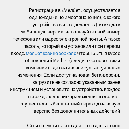
Регистрация в «Мелбет» осуществляется
единожды (и не имеет значения), с какого
устройства вы это делаете. Для входа в
мобильную версию используйте свой номер
телефона или адрес электронной почты. А также
пароль, который вы установили при первом
входе.
мелбет казино зеркало
Чтобы быть в курсе
обновлений Melbet (следите за новостями
компании), где она анонсирует актуальные
изменения. Если доступна новая бета-версия,
загрузите ее согласно указанным ранее
инструкциям и установите на устройство. Каждое
новое дополнение приложения позволяет
осуществлять бесплатный переход на новую
версию без дополнительных действий.
Стоит отметить, что для этого достаточно