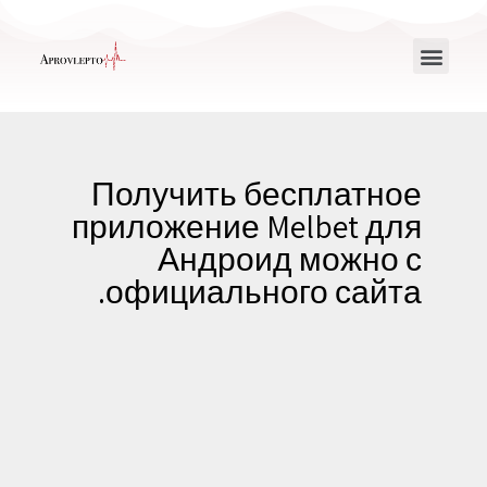
Получить бесплатное
приложение Melbet для
Андроид можно с
официального сайта.