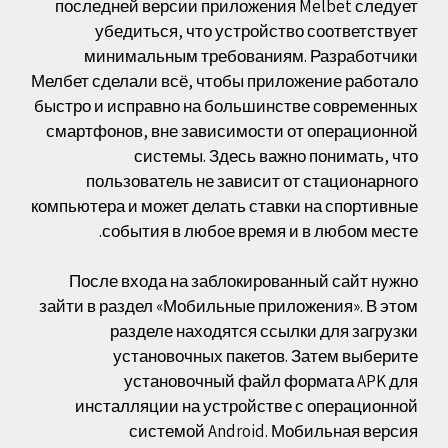
последней версии приложения Melbet следует
убедиться, что устройство соответствует
минимальным требованиям. Разработчики
Мелбет сделали всё, чтобы приложение работало
быстро и исправно на большинстве современных
смартфонов, вне зависимости от операционной
системы. Здесь важно понимать, что
пользователь не зависит от стационарного
компьютера и может делать ставки на спортивные
события в любое время и в любом месте.
После входа на заблокированный сайт нужно
зайти в раздел «Мобильные приложения». В этом
разделе находятся ссылки для загрузки
установочных пакетов. Затем выберите
установочный файл формата APK для
инсталляции на устройстве с операционной
системой Android. Мобильная версия