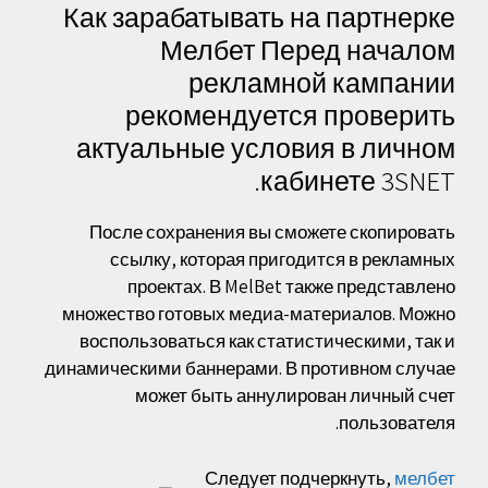
Как зарабатывать на партнерке
Мелбет Перед началом
рекламной кампании
рекомендуется проверить
актуальные условия в личном
кабинете 3SNET.
После сохранения вы сможете скопировать
ссылку, которая пригодится в рекламных
проектах. В MelBet также представлено
множество готовых медиа-материалов. Можно
воспользоваться как статистическими, так и
динамическими баннерами. В противном случае
может быть аннулирован личный счет
пользователя.
Следует подчеркнуть,
мелбет