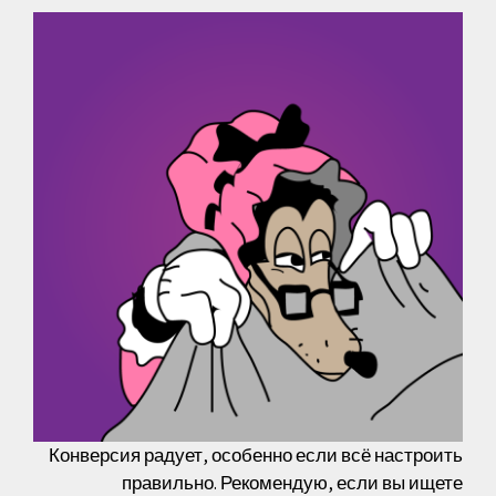
Конверсия радует, особенно если всё настроить
правильно. Рекомендую, если вы ищете