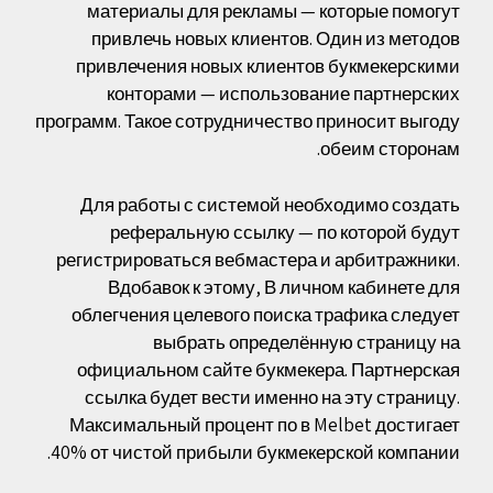
материалы для рекламы — которые помогут
привлечь новых клиентов. Один из методов
привлечения новых клиентов букмекерскими
конторами — использование партнерских
программ.
Такое сотрудничество приносит выгоду
обеим сторонам.
Для работы с системой необходимо создать
реферальную ссылку — по которой будут
регистрироваться вебмастера и арбитражники.
Вдобавок к этому, В личном кабинете для
облегчения целевого поиска трафика следует
выбрать определённую страницу на
официальном сайте букмекера. Партнерская
ссылка будет вести именно на эту страницу.
Максимальный процент по в Melbet достигает
40% от чистой прибыли букмекерской компании.