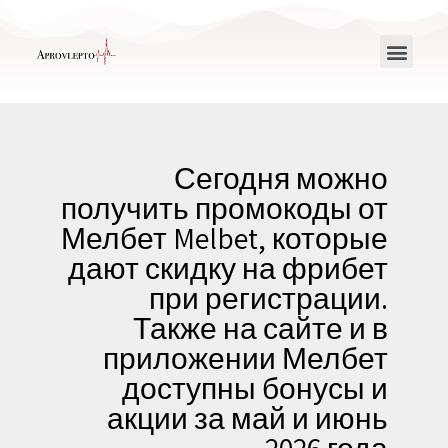
Сегодня можно
получить промокоды от
Мелбет Melbet, которые
дают скидку на фрибет
при регистрации.
Также на сайте и в
приложении Мелбет
доступны бонусы и
акции за май и июнь