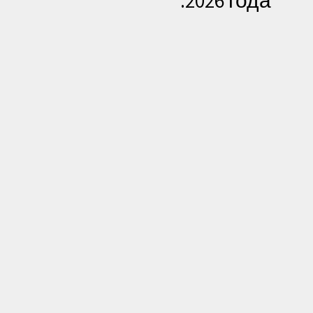
2026 года.