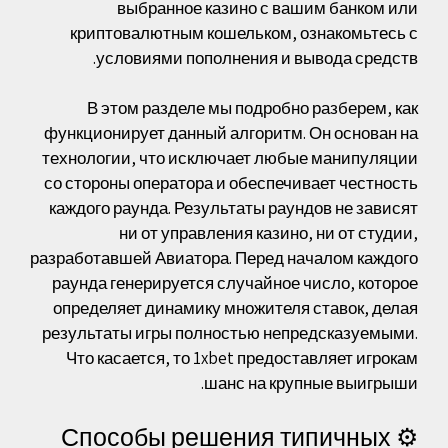
выбранное казино с вашим банком или
криптовалютным кошельком, ознакомьтесь с
условиями пополнения и вывода средств.
В этом разделе мы подробно разберем, как
функционирует данный алгоритм. Он основан на
технологии, что исключает любые манипуляции
со стороны оператора и обеспечивает честность
каждого раунда. Результаты раундов не зависят
ни от управления казино, ни от студии,
разработавшей Авиатора. Перед началом каждого
раунда генерируется случайное число, которое
определяет динамику множителя ставок, делая
результаты игры полностью непредсказуемыми.
Что касается, то 1xbet предоставляет игрокам
шанс на крупные выигрыши.
⚙️ Способы решения типичных