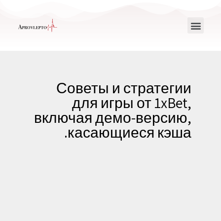
Советы и стратегии
для игры от 1xBet,
включая демо-версию,
касающиеся кэша.