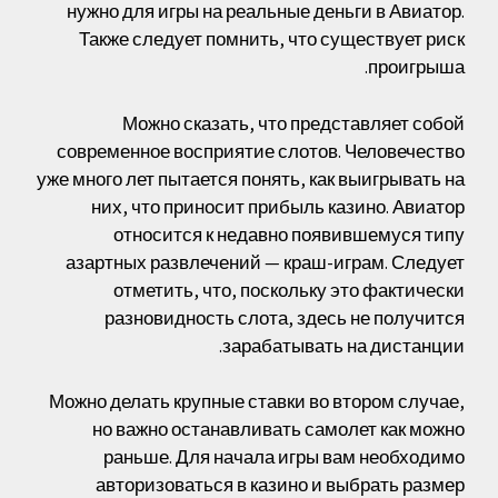
нужно для игры на реальные деньги в Авиатор.
Также следует помнить, что существует риск
проигрыша.
Можно сказать, что представляет собой
современное восприятие слотов. Человечество
уже много лет пытается понять, как выигрывать на
них, что приносит прибыль казино. Авиатор
относится к недавно появившемуся типу
азартных развлечений — краш-играм. Следует
отметить, что, поскольку это фактически
разновидность слота, здесь не получится
зарабатывать на дистанции.
Можно делать крупные ставки во втором случае,
но важно останавливать самолет как можно
раньше. Для начала игры вам необходимо
авторизоваться в казино и выбрать размер